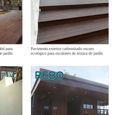
bambú carbonizado
Pisos laminados de bambú de alta
Tabla de suelo 
mbú para
Pavimento exterior carbonizado oscuro
derno
presión para uso comercial
bambú duradera
e jardín
ecológico para escalones de terraza de jardín