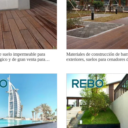
ra prensada
Piso de patio y jardín de bambú
Piso calefactor de 
e suelo impermeable para
Materiales de construcción de ba
ecológico de alta calidad
de alta densidad mo
ógico y de gran venta para
exteriores, suelos para cenadores d