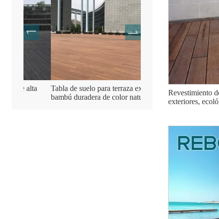
alta
Tabla de suelo para terraza exterior de
Suelo de terraza de made
Revestimiento d
bambú duradera de color natural
de bambú
exteriores, ecol
balcones