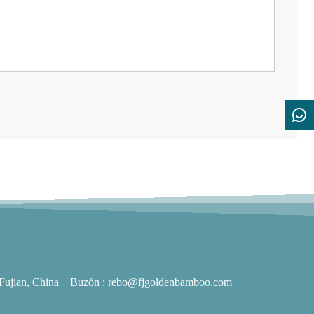
Fujian, China
Buzón :
rebo@fjgoldenbamboo.com