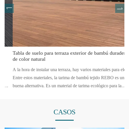
Tabla de suelo para terraza exterior de bambú duradera
Su
de color natural
La
A la hora de instalar una terraza, hay varios materiales para elegir.
ba
Entre estos materiales, la tarima de bambú tejido REBO es una
ca
buena alternativa. Es un material de tarima ecológico para la
du
construcción y la decoración, y se utiliza mucho en jardines,
Eq
cenadores, parques, balcones, patios traseros, pérgolas, patios, etc.
el
ra
CASOS
2
Las tarimas de exterior de bambú tejido en hebras son muy fáciles
Co
a
de instalar y requieren muy poco mantenimiento. Es una opción
ap