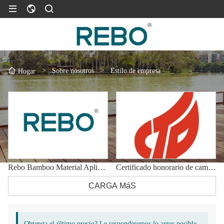
>
Sobre nosotros
>
Estilo de empresa
Hogar
Rebo Bamboo Material Aplicación exterior
Certificado honorario de campaña
CARGA MáS
Obtenga el último precio? Le responderemos lo antes posible