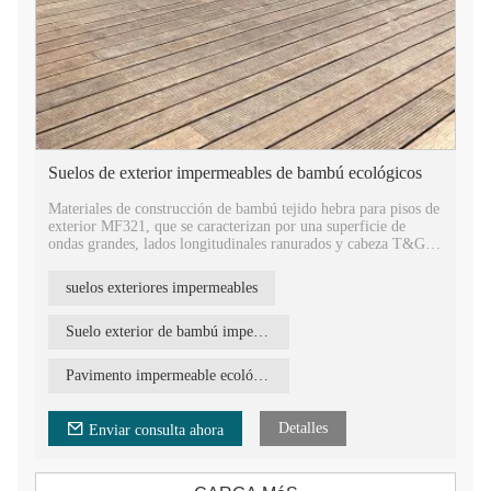
Suelos de exterior impermeables de bambú ecológicos
Materiales de construcción de bambú tejido hebra para pisos de
exterior MF321, que se caracterizan por una superficie de
ondas grandes, lados longitudinales ranurados y cabeza T&G,
para instalar y unir fácilmente.
Piso de cubierta exterior de bambú carbonizado medio,
suelos exteriores impermeables
certificado FSC, ignífugo, impermeable, estándar europeo E1,
material de construcción libre de formaldehído, un tipo de
material ecológico y seguro para la construcción.
Suelo exterior de bambú impermeable
Piso de bambú sólido para exteriores de alta densidad para
jardín, parque, cenador, patio, balcón, pérgola, paisaje, etc.
Pavimento impermeable ecológico para exteriores
Detalles
Enviar consulta ahora