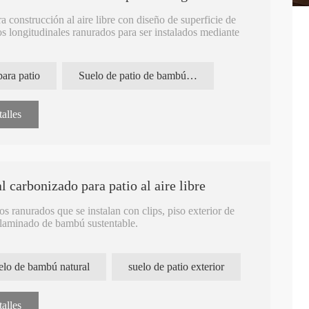
 construcción al aire libre con diseño de superficie de
os longitudinales ranurados para ser instalados mediante
 sólida de nueva llegada de primera calidad en China.
ara patio
Suelo de patio de bambú natural
zados directamente de fábrica, precio competitivo y pisos
alles
ambú para piso sin formaldehído, productos innovadores de
E1 al por mayor.
 carbonizado para patio al aire libre
s ranurados que se instalan con clips, piso exterior de
 laminado de bambú sustentable.
osas decorativas para terrazas, jardines, parques, balcones,
 para unir fácilmente.
elo de bambú natural
suelo de patio exterior
iente, proceso de producción estrictamente controlado para
to de superficie aceitado para una apariencia hermosa.
alles