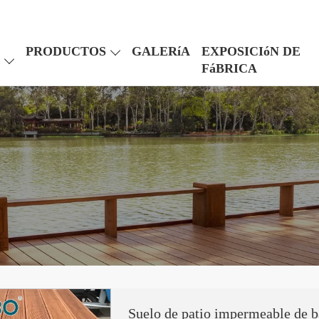
PRODUCTOS
GALERíA
EXPOSICIóN DE
FáBRICA
Suelo de patio impermeable de b