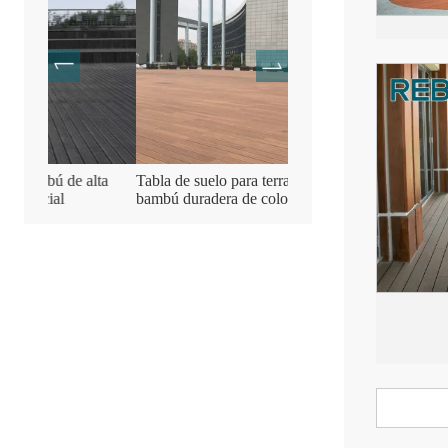
alta
Tabla de suelo para terraza exterior de
Suelo de terraza de made
bambú duradera de color natural
de bambú