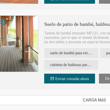
Suelo de patio de bambú, baldosa
Tarima de bambú trenzado MF121, con supe
ranurados, por lo que se instala fácilment
las dos tablas y presenta un aspecto herm
ra prensada
Piso de patio y jardín de bambú
Piso calefactor de 
El bambú moso con un período de crecimie
ecológico de alta calidad
de alta densidad mo
de la tecnología de carbonización y presi
suelo de bambú para exterior
pa
los nutrientes se eliminen de manera eficie
El producto de bambú se usa ampliamente en
patios, paisajes, etc. Es un material ecoló
cubierta de baldosas para exterior
Det
Enviar consulta ahora
CARGA MáS