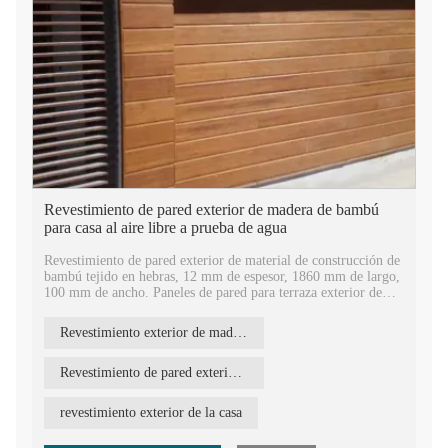
Revestimiento de pared exterior de madera de bambú
para casa al aire libre a prueba de agua
Revestimiento de pared exterior de material de construcción de
bambú tejido en hebras, 12 mm de espesor, 1860 mm de largo,
100 mm de ancho. Paneles de pared para terraza exterior de
carbonizado medio, planos en los cuatro lados y se instalan
directamente con tornillos.
Revestimiento exterior de madera de bambú
Revestimiento decorativo para paredes exteriores de casas,
panel de revestimiento de casas de bambú carbonizado. Se
Revestimiento de pared exterior impermeable
utiliza ampliamente en jardines, cenadores, parques, balcones,
patios traseros, revestimientos de casas, etc.
revestimiento exterior de la casa
Revestimiento de paredes de bambú resistente a la corrosión,