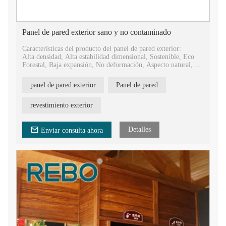
Panel de pared exterior sano y no contaminado
Características del producto del panel de pared exterior:
Alta densidad, Alta estabilidad dimensional, Sostenible, Eco
Forestal, Baja expansión, No deformación, Aspecto natural,
Fácil instalación.
panel de pared exterior
Panel de pared
Ventajas del producto de revestimiento exterior de bambú:
Antideslizante, antiséptico, ignífugo, impermeable, a prueba de
moho, a prueba de polillas, resistente a rayones, producción en
revestimiento exterior
masa.
Detalles
Enviar consulta ahora