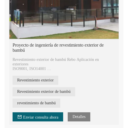
Proyecto de ingeniería de revestimiento exterior de
bambú
Revestimiento exterior de bambú Rebo Aplicación en
exteriores
ISO9001, ISO14001
133.400 metros cuadrados
400.000 metros cuadrados anuales
Revestimiento exterior
9 patentes de invención nacionales y 77 patentes de modelo de
utilidad
20 años de experiencia en tecnología de prensado en caliente
Revestimiento exterior de bambú
revestimiento de bambú
Detalles
Enviar consulta ahora