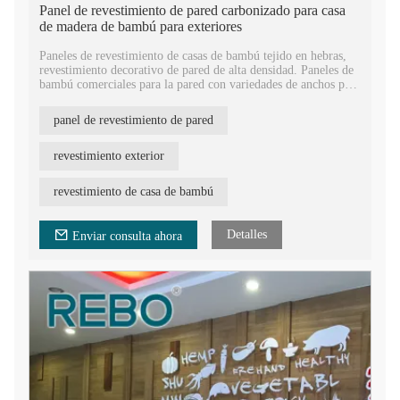
Panel de revestimiento de pared carbonizado para casa
de madera de bambú para exteriores
Paneles de revestimiento de casas de bambú tejido en hebras,
revestimiento decorativo de pared de alta densidad. Paneles de
bambú comerciales para la pared con variedades de anchos para
elegir.
Paneles de pared de bambú OEM, estándar europeo E1, un tipo
panel de revestimiento de pared
de material de construcción ecológico para la casa. Presenta
cuatro lados planos, fácil instalación con tornillos.
Revestimiento exterior de casa de bambú ignífugo. El material
revestimiento exterior
es bambú moso con un período de crecimiento de 5 años y está
hecho de fibras de bambú comprimidas, lo que lo hace duro,
revestimiento de casa de bambú
resistente y duradero.
Detalles
Enviar consulta ahora