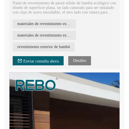
Panel de revestimiento de pared sólido de bambú ecológico con
diseño de superficie plana, un lado ranurado para ser instalado
con clips de acero inoxidable, el otro lado con ranura para
tarjeta, de modo que las dos tablas se puedan unir fácilmente.
materiales de revestimiento exterior
Revestimiento de madera de bambú tejido con hebras
antideslizantes, panel de pared exterior de revestimiento de
pared de bambú impermeable de nuevo diseño 2020, 1860 mm
materiales de revestimiento exterior de bambú
de largo, 140 mm de ancho y 12 mm de espesor.
revestimiento exterior de bambú
Material de bambú natural al por mayor para la construcción de
revestimientos de casas, venta directa de fábrica de paneles de
fachada de bambú.
Detalles
Enviar consulta ahora