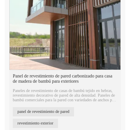
Panel de revestimiento de pared carbonizado para casa
de madera de bambú para exteriores
Paneles de revestimiento de casas de bambú tejido en hebras,
revestimiento decorativo de pared de alta densidad. Paneles de
bambú comerciales para la pared con variedades de anchos para
elegir.
Paneles de pared de bambú OEM, estándar europeo E1, un tipo
panel de revestimiento de pared
de material de construcción ecológico para la casa. Presenta
cuatro lados planos, fácil instalación con tornillos.
Revestimiento exterior de casa de bambú ignífugo. El material
revestimiento exterior
es bambú moso con un período de crecimiento de 5 años y está