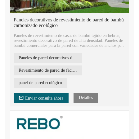
Paneles decorativos de revestimiento de pared de bambú
carbonizado ecológico
Paneles de revestimiento de casas de bambú tejido en hebras,
revestimiento decorativo de pared de alta densidad. Paneles de
bambú comerciales para la pared con variedades de anchos para
elegir.
Paneles de pared de bambú OEM, estándar europeo E1, un tipo
Paneles de pared decorativos de naturaleza
de material de construcción ecológico para la casa. Presenta
cuatro lados planos, fácil instalación con tornillos.
Revestimiento exterior de casa de bambú ignífugo. El material
Revestimiento de pared de fácil instalación
es bambú moso con un período de crecimiento de 5 años y está
hecho de fibras de bambú comprimidas, lo que lo hace duro,
panel de pared ecológico
resistente y duradero.
Detalles
Enviar consulta ahora