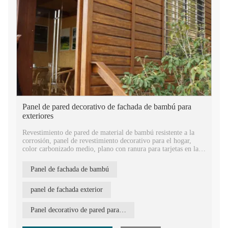
Panel de pared decorativo de fachada de bambú para
exteriores
Revestimiento de pared de material de bambú resistente a la
corrosión, panel de revestimiento decorativo para el hogar,
color carbonizado medio, plano con ranura para tarjetas en la
superficie. Ranurado en un lado para una fácil instalación con
clips, para lucir un aspecto hermoso.
Panel de fachada de bambú
Panel de pared de bambú, material de construcción, 12 mm de
espesor, 1860 mm de largo, 140 mm de ancho, panel de pared
panel de fachada exterior
de carbón resistente al agua y al fuego, material decorativo de
bambú. Los productos REBO eligen el bambú moso de rápido
Panel decorativo de pared para exterior
crecimiento como materia prima. Durante años de
investigación y desarrollo propio de técnicas de producción,