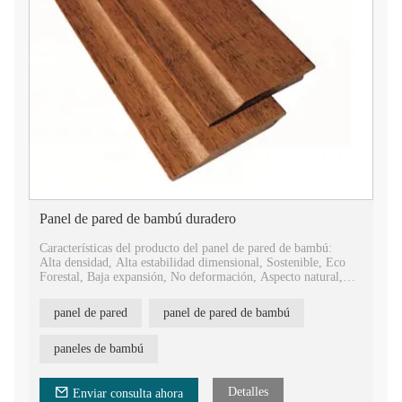
Panel de pared de bambú duradero
Características del producto del panel de pared de bambú:
Alta densidad, Alta estabilidad dimensional, Sostenible, Eco
Forestal, Baja expansión, No deformación, Aspecto natural,
Fácil instalación.
panel de pared
panel de pared de bambú
Ventajas del producto de paneles de bambú:
Antideslizante, antiséptico, ignífugo, impermeable, a prueba de
moho, a prueba de polillas, resistente a rayones, producción en
paneles de bambú
masa.
Detalles
Enviar consulta ahora