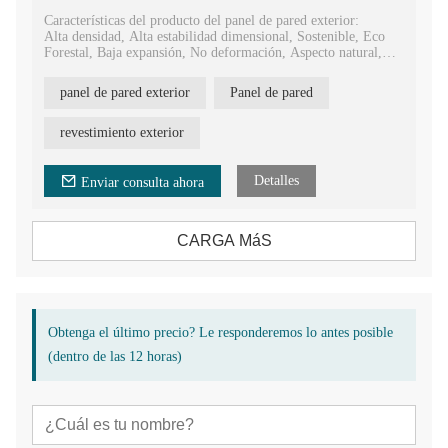
Características del producto del panel de pared exterior:
Alta densidad, Alta estabilidad dimensional, Sostenible, Eco
Forestal, Baja expansión, No deformación, Aspecto natural,
Fácil instalación.
panel de pared exterior
Panel de pared
Ventajas del producto de revestimiento exterior de bambú:
Antideslizante, antiséptico, ignífugo, impermeable, a prueba de
moho, a prueba de polillas, resistente a rayones, producción en
revestimiento exterior
masa.
Detalles
Enviar consulta ahora
CARGA MáS
Obtenga el último precio? Le responderemos lo antes posible
(dentro de las 12 horas)