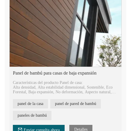
Panel de bambú para casas de baja expansión
Características del producto Panel de casa:
Alta densidad, Alta estabilidad dimensional, Sostenible, Eco
Forestal, Baja expansión, No deformación, Aspecto natural,
Fácil instalación.
panel de la casa
panel de pared de bambú
Ventajas del producto de revestimiento de paredes para casas:
Antideslizante, antiséptico, ignífugo, impermeable, a prueba de
moho, a prueba de polillas, resistente a rayones, producción en
paneles de bambú
masa.
Detalles
Enviar consulta ahora