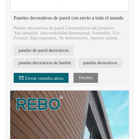
Paneles decorativos de pared con envío a todo el mundo
Paneles decorativos de pared Características del producto:
Alta densidad, Alta estabilidad dimensional, Sostenible, Eco
Forestal, Baja expansión, No deformación, Aspecto natural,
Fácil instalación.
paneles de pared decorativos
Ventajas de los paneles decorativos de bambú:
Antideslizante, antiséptico, ignífugo, impermeable, a prueba de
moho, a prueba de polillas, resistente a rayones, producción en
paneles decorativos de bambú
paneles decorativos
masa.
Detalles
Enviar consulta ahora