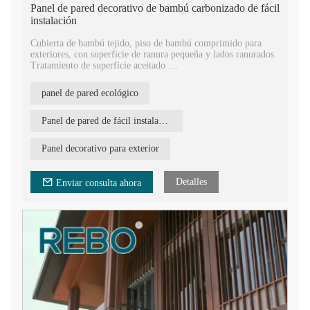
Panel de pared decorativo de bambú carbonizado de fácil
instalación
Cubierta de bambú tejido, piso de bambú comprimido para
exteriores, con superficie de ranura pequeña y lados ranurados.
Tratamiento de superficie aceitado
Se instala fácilmente mediante clips con un espacio de 5 a 6
mm entre dos tablas, para evitar la expansión por calor y la
panel de pared ecológico
contracción por frío debido a la intemperie.
Un buen material de construcción para elegir.
Panel de pared de fácil instalación
Panel decorativo para exterior
Detalles
Enviar consulta ahora